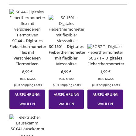
SC 44 – Digitales
Fieberthermometer
SC 1501 – Digitales
flex mit
Fieberthermometer
verschiedenen
mit flexibler
SC 37 T – Digitales
Tiermotiven
Messspitze
Fieberthermometer
8,99
€
6,99
€
1,99
€
inkl. MwSt.
inkl. MwSt.
inkl. MwSt.
plus
Shipping Costs
plus
Shipping Costs
plus
Shipping Costs
Dieses
Dieses
Dieses
AUSFÜHRUNG
AUSFÜHRUNG
AUSFÜHRUNG
Produkt
Produkt
Produk
weist
weist
weist
WÄHLEN
WÄHLEN
WÄHLEN
mehrere
mehrere
mehrer
Varianten
Varianten
Varian
auf.
auf.
auf.
Die
Die
Die
SC 04 Läusekamm
Optionen
Optionen
Option