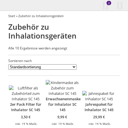
0
Start
» Zubehör zu Inhalationsgeräten
Zubehör zu
Inhalationsgeräten
Alle 10 Ergebnisse werden angezeigt
Sortieren nach
Erwachsenenmaske
2er Pack Filter für
für Inhalator SC
Jahrespaket für
Inhalator SC 145
145
Inhalator SC 145
3,50
€
9,99
€
29,99
€
inkl. 19 % MwSt.
inkl. 19 % MwSt.
inkl. 19 % MwSt.