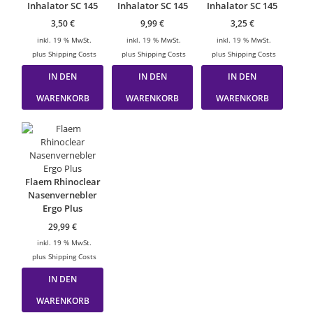
Inhalator SC 145
Inhalator SC 145
Inhalator SC 145
3,50
€
9,99
€
3,25
€
inkl. 19 % MwSt.
inkl. 19 % MwSt.
inkl. 19 % MwSt.
plus
Shipping Costs
plus
Shipping Costs
plus
Shipping Costs
IN DEN
IN DEN
IN DEN
WARENKORB
WARENKORB
WARENKORB
Flaem Rhinoclear
Nasenvernebler
Ergo Plus
29,99
€
inkl. 19 % MwSt.
plus
Shipping Costs
IN DEN
WARENKORB