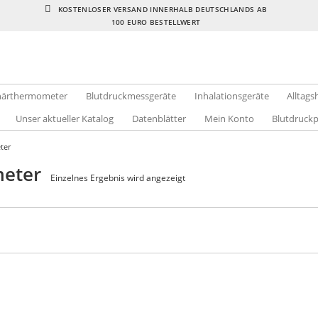
KOSTENLOSER VERSAND INNERHALB DEUTSCHLANDS AB
100 EURO BESTELLWERT
inärthermometer
Blutdruckmessgeräte
Inhalationsgeräte
Alltags
Unser aktueller Katalog
Datenblätter
Mein Konto
Blutdruck
ter
meter
Einzelnes Ergebnis wird angezeigt