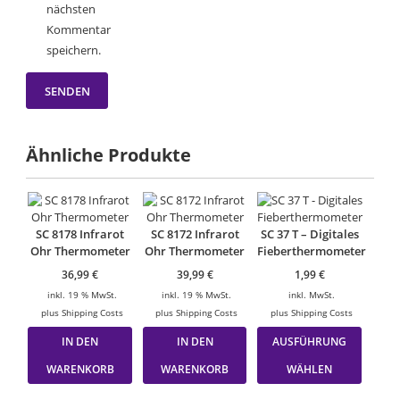
nächsten
Kommentar
speichern.
Ähnliche Produkte
SC 8178 Infrarot
SC 8172 Infrarot
SC 37 T – Digitales
Ohr Thermometer
Ohr Thermometer
Fieberthermometer
36,99
€
39,99
€
1,99
€
inkl. 19 % MwSt.
inkl. 19 % MwSt.
inkl. MwSt.
plus
Shipping Costs
plus
Shipping Costs
plus
Shipping Costs
Dieses
IN DEN
IN DEN
AUSFÜHRUNG
Produk
weist
WARENKORB
WARENKORB
WÄHLEN
mehrer
Varian