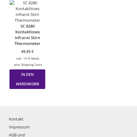
auf.
Die
Option
könne
SC 8280
auf
Kontaktloses
der
Infrarot Stirn
Produk
Thermometer
gewähl
werde
49,95
€
inkl. 19 % MwSt.
plus
Shipping Costs
IN DEN
WARENKORB
Kontakt
Impressum
AGB und