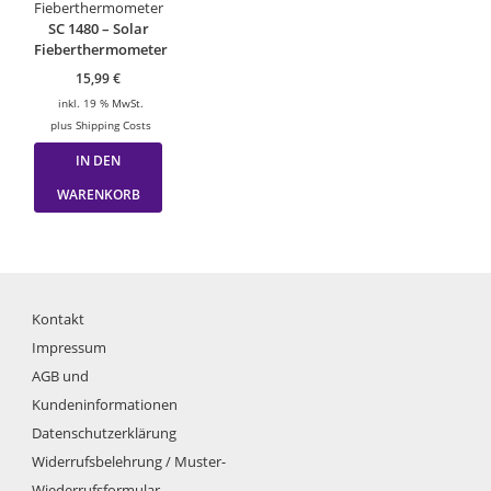
Die
SC 1480 – Solar
Optionen
Fieberthermometer
können
auf
15,99
€
der
inkl. 19 % MwSt.
Produktseite
plus
Shipping Costs
gewählt
werden
IN DEN
WARENKORB
Kontakt
Impressum
AGB und
Kundeninformationen
Datenschutzerklärung
Widerrufsbelehrung / Muster-
Wiederrufsformular