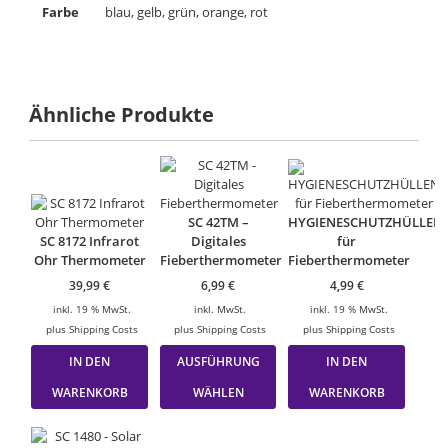
Farbe
blau, gelb, grün, orange, rot
Ähnliche Produkte
SC 42TM –
HYGIENESCHUTZHÜLLEN
SC 8172 Infrarot
Digitales
für
Ohr Thermometer
Fieberthermometer
Fieberthermometer
39,99
€
6,99
€
4,99
€
inkl. 19 % MwSt.
inkl. MwSt.
inkl. 19 % MwSt.
plus
Shipping Costs
plus
Shipping Costs
plus
Shipping Costs
Dieses
IN DEN
AUSFÜHRUNG
IN DEN
Produkt
weist
WARENKORB
WÄHLEN
WARENKORB
mehrere
Varianten
auf.