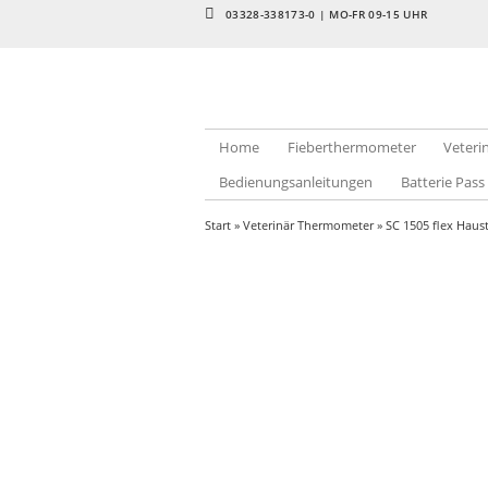
03328-338173-0 | MO-FR 09-15 UHR
Home
Fieberthermometer
Veter
Bedienungsanleitungen
Batterie Pass
Start
»
Veterinär Thermometer
» SC 1505 flex Haus