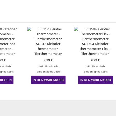
 Veterinär
SC 312 Kleintier
SC 1504 Kleintier
ometer –
Thermometer –
Thermometer Flex –
ermometer
Tierthermometer
Tierthermometer
,99
€
7,99
€
9,99
€
19 % MwSt.
inkl. 19 % MwSt.
inkl. 19 % MwSt.
pping Costs
plus
Shipping Costs
plus
Shipping Costs
ERLESEN
IN DEN WARENKORB
IN DEN WARENKORB