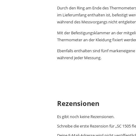
Durch den Ring am Ende des Thermometers k
im Lieferumfang enthalten ist, befestigt w
während des Messvorgangs nicht entgleiten
Mit der Befestigungsklammer an der mitgel
Thermometer an der Kleidung fixiert werden 
Ebenfalls enthalten sind fünf markeneigen
während jeder Messung.
Rezensionen
Es gibt noch keine Rezensionen.
Schreibe die erste Rezension für „SC 1505 
Deine E-Mail-Adresse wird nicht veröffentlic