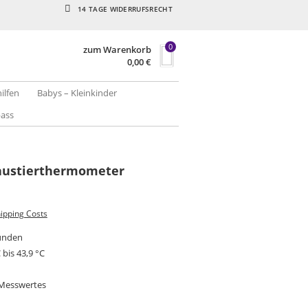
14 TAGE WIDERRUFSRECHT
0
zum Warenkorb
0,00
€
hilfen
Babys – Kleinkinder
pass
Haustierthermometer
ipping Costs
kunden
 bis 43,9 °C
 Messwertes