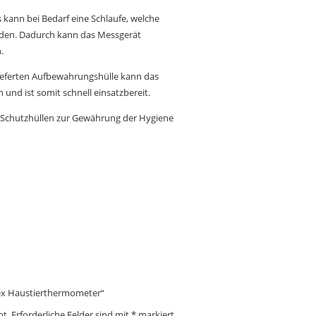
ann bei Bedarf eine Schlaufe, welche
erden. Dadurch kann das Messgerät
.
ieferten Aufbewahrungshülle kann das
und ist somit schnell einsatzbereit.
e Schutzhüllen zur Gewährung der Hygiene
flex Haustierthermometer“
ht.
Erforderliche Felder sind mit
*
markiert