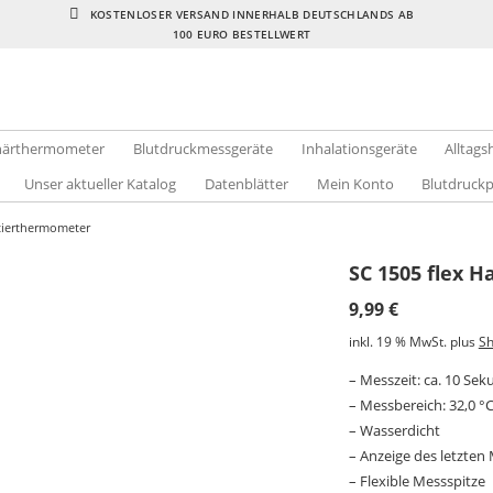
KOSTENLOSER VERSAND INNERHALB DEUTSCHLANDS AB
100 EURO BESTELLWERT
inärthermometer
Blutdruckmessgeräte
Inhalationsgeräte
Alltags
Unser aktueller Katalog
Datenblätter
Mein Konto
Blutdruck
tierthermometer
SC 1505 flex 
9,99
€
inkl. 19 % MwSt.
plus
Sh
– Messzeit: ca. 10 Se
– Messbereich: 32,0 °C
– Wasserdicht
– Anzeige des letzten
– Flexible Messspitze