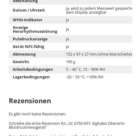
Abschaltung
ja, wird zu jedem Messwert gespeichert
Datum / Uhrzeit
dem Display anzeigbar
WHO-Indikator
ja
Anzeige
ja
Herzrhythmusstörung
Pulsdruckanzeige
ja
Gerät NFC-fähig
ja
Abmessung
152 x 97 x 27 mm (ohne Manschette)
Gewicht
185 g
Arbeitsbedingungen
5 ~ 40˚C, 15 ~ 90% RH
Lagerbedingungen
-20 ~ 55 °C, < 93% RH
Rezensionen
Es gibt noch keine Rezensionen.
Schreibe die erste Rezension für „SC 6750 NFC digitales Oberarm-
Blutdruckmessgerät“