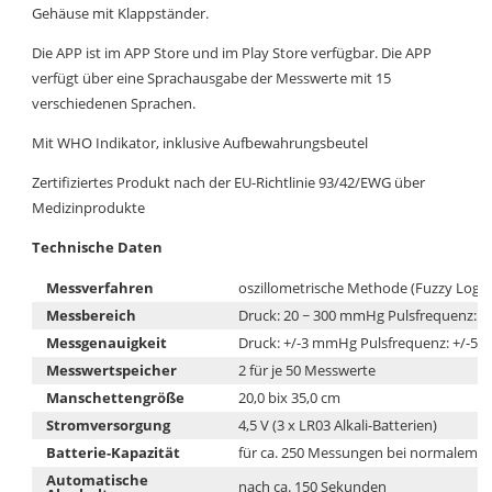
Gehäuse mit Klappständer.
Die APP ist im APP Store und im Play Store verfügbar. Die APP
verfügt über eine Sprachausgabe der Messwerte mit 15
verschiedenen Sprachen.
Mit WHO Indikator, inklusive Aufbewahrungsbeutel
Zertifiziertes Produkt nach der EU-Richtlinie 93/42/EWG über
Medizinprodukte
Technische Daten
Messverfahren
oszillometrische Methode (Fuzzy Logic
Messbereich
Druck: 20 ~ 300 mmHg Pulsfrequenz: 40
Messgenauigkeit
Druck: +/-3 mmHg Pulsfrequenz: +/-5
Messwertspeicher
2 für je 50 Messwerte
Manschettengröße
20,0 bix 35,0 cm
Stromversorgung
4,5 V (3 x LR03 Alkali-Batterien)
Batterie-Kapazität
für ca. 250 Messungen bei normalem B
Automatische
nach ca. 150 Sekunden