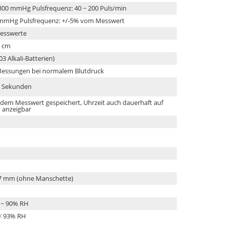
 300 mmHg Pulsfrequenz: 40 ~ 200 Puls/min
 mmHg Pulsfrequenz: +/-5% vom Messwert
Messwerte
0 cm
03 Alkali-Batterien)
 Messungen bei normalem Blutdruck
0 Sekunden
 jedem Messwert gespeichert, Uhrzeit auch dauerhaft auf
 anzeigbar
27 mm (ohne Manschette)
5 ~ 90% RH
 < 93% RH