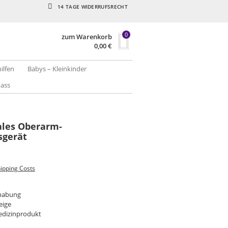
14 TAGE WIDERRUFSRECHT
0
zum Warenkorb
0,00
€
hilfen
Babys – Kleinkinder
pass
ales Oberarm-
sgerät
ipping Costs
habung
eige
Medizinprodukt