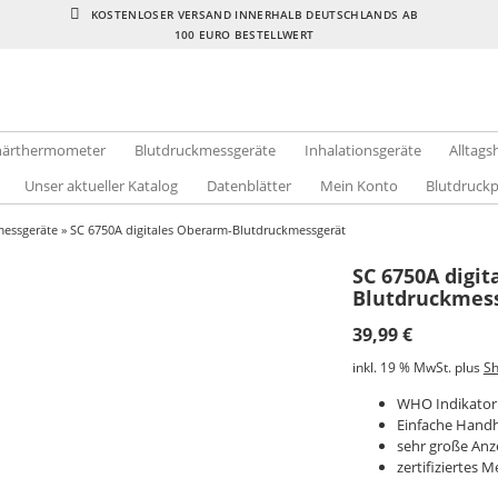
KOSTENLOSER VERSAND INNERHALB DEUTSCHLANDS AB
100 EURO BESTELLWERT
inärthermometer
Blutdruckmessgeräte
Inhalationsgeräte
Alltags
Unser aktueller Katalog
Datenblätter
Mein Konto
Blutdruck
essgeräte
» SC 6750A digitales Oberarm-Blutdruckmessgerät
SC 6750A digit
Blutdruckmes
39,99
€
inkl. 19 % MwSt.
plus
Sh
WHO Indikator
Einfache Hand
sehr große Anz
zertifiziertes 