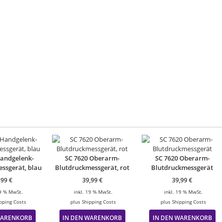
Handgelenk-
SC 7620 Oberarm-
SC 7620 Oberarm-
ssgerät, blau
Blutdruckmessgerät, rot
Blutdruckmessgerät
,99
€
39,99
€
39,99
€
19 % MwSt.
inkl. 19 % MwSt.
inkl. 19 % MwSt.
pping Costs
plus
Shipping Costs
plus
Shipping Costs
WARENKORB
IN DEN WARENKORB
IN DEN WARENKORB