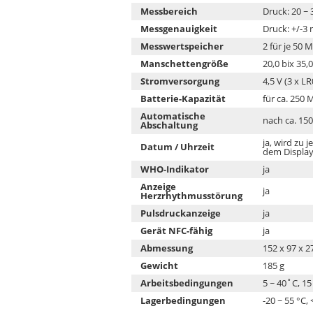
Messbereich
Druck: 20 ~
Messgenauigkeit
Druck: +/-3
Messwertspeicher
2 für je 50 
Manschettengröße
20,0 bix 35,
Stromversorgung
4,5 V (3 x LR
Batterie-Kapazität
für ca. 250
Automatische
nach ca. 15
Abschaltung
ja, wird zu
Datum / Uhrzeit
dem Display
WHO-Indikator
ja
Anzeige
ja
Herzrhythmusstörung
Pulsdruckanzeige
ja
Gerät NFC-fähig
ja
Abmessung
152 x 97 x 
Gewicht
185 g
Arbeitsbedingungen
5 ~ 40˚C, 1
Lagerbedingungen
-20 ~ 55 °C,