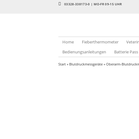
03328-338173-0 | MO-FR 09-15 UHR
Home
Fieberthermometer
Veter
Bedienungsanleitungen
Batterie Pass
Start
»
Blutdruckmessgeräte
»
Oberarm-Blutdruckm