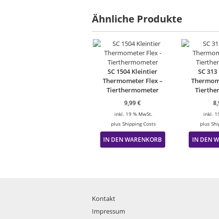
Ähnliche Produkte
SC 1504 Kleintier
SC 313 
Thermometer Flex –
Thermome
Tierthermometer
Tierth
9,99
€
8
inkl. 19 % MwSt.
inkl. 
plus
Shipping Costs
plus
Shi
IN DEN WARENKORB
IN DEN 
Kontakt
Impressum