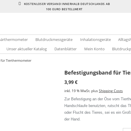
KOSTENLOSER VERSAND INNERHALB DEUTSCHLANDS AB
100 EURO BESTELLWERT
inärthermometer
Blutdruckmessgeräte
Inhalationsgeräte
Alltags
Unser aktueller Katalog
Datenblätter
Mein Konto
Blutdruck
 für Tierthermometer
Befestigungsband für T
3,99
€
inkl. 19 % MwSt.
plus
Shipping Costs
Zur Befestigung an der Öse vom Tiert
Handschlaufe benutzten, rutscht das 
oder Flucht des Tieres, sei es ein Groß
der Hand.