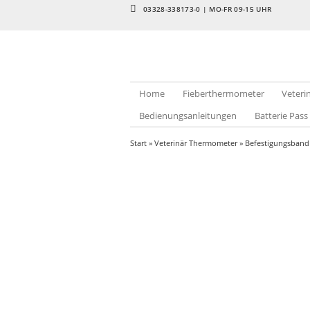
03328-338173-0 | MO-FR 09-15 UHR
Home
Fieberthermometer
Veter
Bedienungsanleitungen
Batterie Pass
Start
»
Veterinär Thermometer
» Befestigungsband