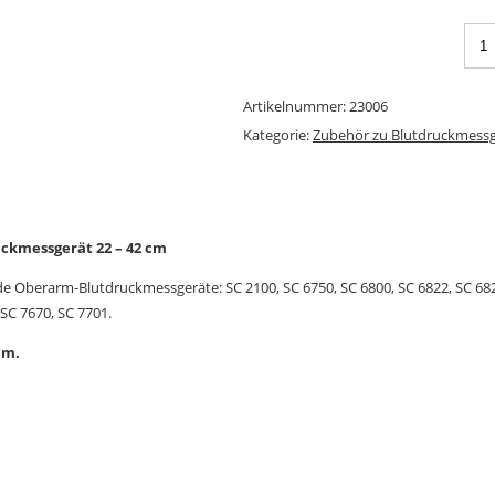
Artikelnummer:
23006
Kategorie:
Zubehör zu Blutdruckmess
ckmessgerät 22 – 42 cm
de Oberarm-Blutdruckmessgeräte: SC 2100, SC 6750, SC 6800, SC 6822, SC 68
 SC 7670, SC 7701.
cm.