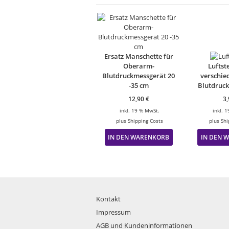
Ersatz Manschette für
Oberarm-
Luftst
Blutdruckmessgerät 20
verschie
-35 cm
Blutdruc
12,90
€
3
inkl. 19 % MwSt.
inkl. 
plus
Shipping Costs
plus
Shi
IN DEN WARENKORB
IN DEN 
Kontakt
Impressum
AGB und Kundeninformationen