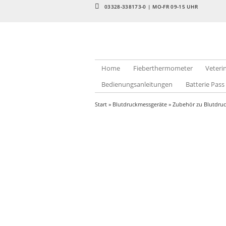
03328-338173-0 | MO-FR 09-15 UHR
Home
Fieberthermometer
Veter
Bedienungsanleitungen
Batterie Pass
Start
»
Blutdruckmessgeräte
»
Zubehör zu Blutdru