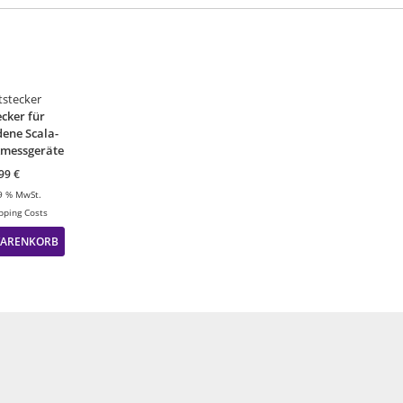
ecker für
dene Scala-
kmessgeräte
,99
€
19 % MwSt.
pping Costs
WARENKORB