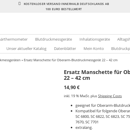
KOSTENLOSER VERSAND INNERHALB DEUTSCHLANDS AB
100 EURO BESTELLWERT
inärthermometer
Blutdruckmessgeräte
Inhalationsgeräte
Alltags
Unser aktueller Katalog
Datenblätter
Mein Konto
Blutdruck
ckmessgeräten
» Ersatz Manschette für Oberarm-Blutdruckmessgerät 22 – 42 cm
Ersatz Manschette für 
22 – 42 cm
14,90
€
inkl. 19 % MwSt.
plus
Shipping Costs
geeignet für Oberarm-Blutdru
Kompatibel für folgende Obera
SC 6800, SC 6822, SC 6823, SC 75
7670, SC 7701
extralang.