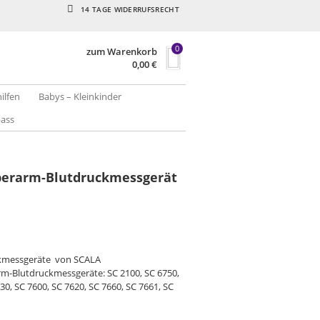
14 TAGE WIDERRUFSRECHT
0
zum Warenkorb
0,00
€
hilfen
Babys – Kleinkinder
pass
Oberarm-Blutdruckmessgerät
ckmessgeräte von SCALA
rm-Blutdruckmessgeräte: SC 2100, SC 6750,
30, SC 7600, SC 7620, SC 7660, SC 7661, SC