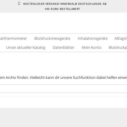
KOSTENLOSER VERSAND INNERHALB DEUTSCHLANDS AB
100 EURO BESTELLWERT
inärthermometer
Blutdruckmessgeräte
Inhalationsgeräte
Alltags
Unser aktueller Katalog
Datenblätter
Mein Konto
Blutdruck
dem Archiv finden. Vielleicht kann dir unsere Suchfunktion dabei helfen eine