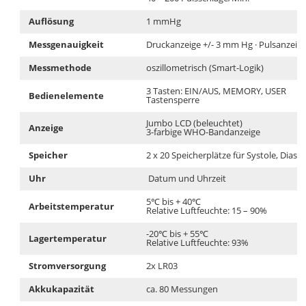
Auflösung
1 mmHg
Messgenauigkeit
Druckanzeige +/- 3 mm Hg · Pulsanzeige
Messmethode
oszillometrisch (Smart-Logik)
3 Tasten: EIN/AUS, MEMORY, USER
Bedienelemente
Tastensperre
Jumbo LCD (beleuchtet)
Anzeige
3-farbige WHO-Bandanzeige
Speicher
2 x 20 Speicherplätze für Systole, Diasto
Uhr
Datum und Uhrzeit
5℃ bis + 40℃
Arbeitstemperatur
Relative Luftfeuchte: 15 – 90%
-20℃ bis + 55℃
Lagertemperatur
Relative Luftfeuchte: 93%
Stromversorgung
2x LR03
Akkukapazität
ca. 80 Messungen